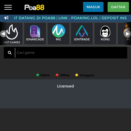
Beranda
MASUK
DAFTAR
SELAMAT DATANG DI POA88 | LINK : POAKING.LOL | DEPOSIT INS
Sports
BARU
PROMO
Live Casino
BARU
IDNARCADE
MG
IDNTRADE
KONG
PP
IDNPoker
BARU
HOT GAMES
Slots
PROMO
IDNLIVE
BARU
Stream N Spin
Licensed
Arcade
PROMO
Table Games
Lottery
BARU
PROMO
IDNRaffle