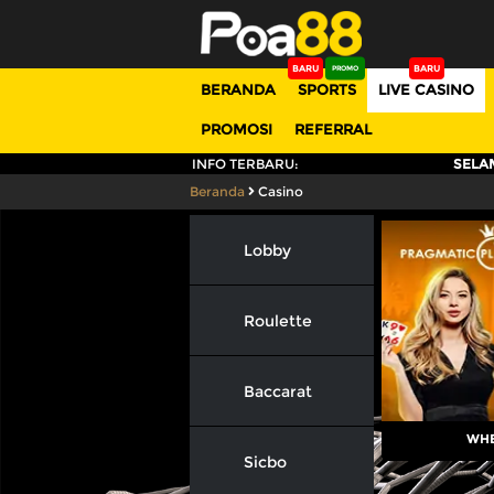
BARU
BARU
PROMO
BERANDA
SPORTS
LIVE CASINO
PROMOSI
REFERRAL
INFO TERBARU:
SELAMAT 
Beranda
Casino
Meja
Lobby
Baccarat
Roulette
Sicbo
Blackjack
Roulette
Wheel
Dragon Tiger
DAFTAR
Baccarat
KEM
WHE
WHE
Sicbo