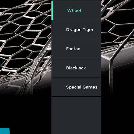
Wheel
Dragon Tiger
Fantan
Blackjack
Special Games